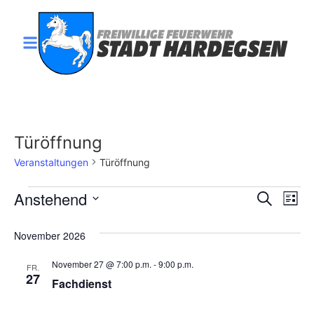
Türöffnung
Veranstaltungen
Türöffnung
Veran
Ve
Anstehend
Suche
Liste
Datum
An
Such
wählen.
November 2026
Na
und
November 27 @ 7:00 p.m.
-
9:00 p.m.
FR.
Ansic
27
Fachdienst
Navig