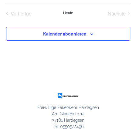
Veranstaltungen
Vera
Vorherige
Heute
Nächste
Kalender abonnieren
Freiwillige Feuerwehr Hardegsen

Am Gladeberg 12

37181 Hardegsen

Tel: 05505/2496