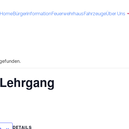
Home
Bürgerinformation
Feuerwehrhaus
Fahrzeuge
Über Uns
tgefunden.
 Lehrgang
DETAILS
n