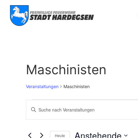
Maschinisten
Veranstaltungen
Maschinisten
Veranstaltungen
Bitte
Schlüsselwort
Suche
eingeben.
Suche
nach
und
Veranstaltungen
Anstehende
Schlüsselwort.
Heute