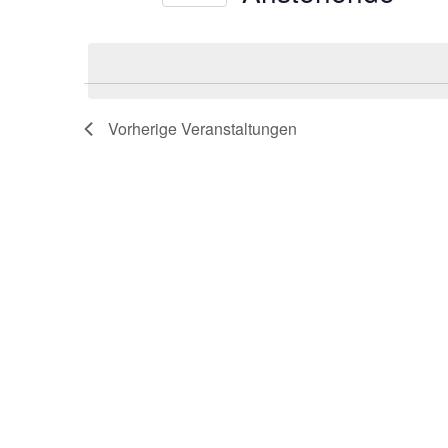
Ansichten,
Datum
wählen.
Navigation
Vorherige
Veranstaltungen