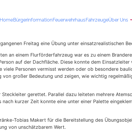
Home
Bürgerinformation
Feuerwehrhaus
Fahrzeuge
Über Uns
rgangenen Freitag eine Übung unter einsatzrealistischen B
en an einem Flurförderfahrzeug war es zu einem Branderei
 Person auf der Dachfläche. Diese konnte dem Einsatzleiter 
 wie viele Personen vermisst werden oder ob besondere bau
tung von großer Bedeutung und zeigen, wie wichtig regelmä
 Steckleiter gerettet. Parallel dazu leiteten mehrere Ate
s nach kurzer Zeit konnte eine unter einer Palette eingekl
ränke-Tobias Makert für die Bereitstellung des Übungsobjek
dung von unschätzbarem Wert.