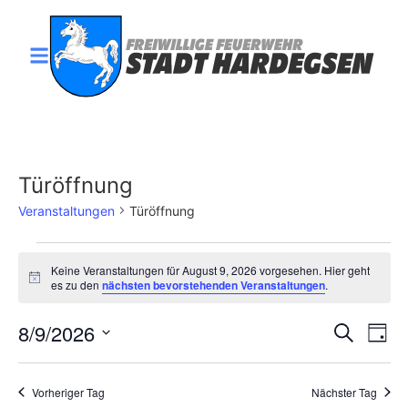
Türöffnung
Veranstaltungen
Türöffnung
Keine Veranstaltungen für August 9, 2026 vorgesehen. Hier geht
Hinweis
es zu den
nächsten bevorstehenden Veranstaltungen
.
Veran
Ve
8/9/2026
Suche
Tag
Datum
An
Such
wählen.
Na
Vorheriger Tag
Nächster Tag
und