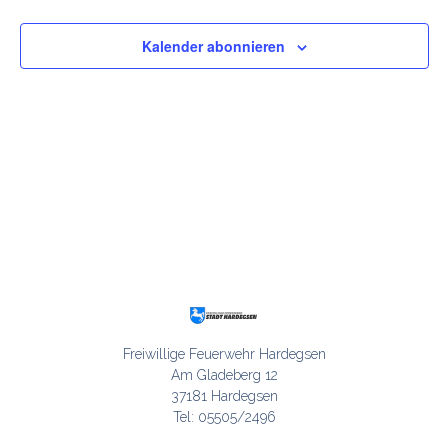
Ansic
Kalender abonnieren
Navig
Freiwillige Feuerwehr Hardegsen

Am Gladeberg 12

37181 Hardegsen

Tel: 05505/2496